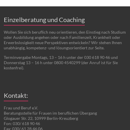
Einzelberatung und Coaching
Wollen Sie sich beruflich neu orientieren, den Einstieg nach Studium
oder Ausbildung angehen oder nach Familienzeit, Krankheit oder
Erwerbslosigkeit neue Perspektiven entwickeln? Wir stehen Ihnen
unabhängig, kompetenz- und lösungsorientiert zur Seite.
Terminvergabe Montags, 13 – 16 h unter der 030 618 90 46 und
Donnerstag 13 – 16 h unter 0800 4540299 (der Anruf ist für Sie
kostenfrei).
Kontakt:
Frau und Beruf e.V.
Beratungsstelle für Frauen im beruflichen Übergang
Glogauer Str. 22, 10999 Berlin-Kreuzberg
Fon: 030/ 618 90 46
Fax: 030/ 61 28 46 06