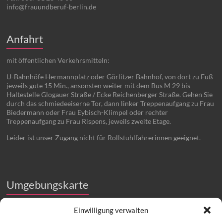
info@frauundberuf-berlin.de
Anfahrt
mit öffentlichen Verkehrsmitteln:
U-Bahnhöfe Hermannplatz oder Görlitzer Bahnhof, von dort zu Fuß
jeweils gute 15 Min., ansonsten weiter mit dem Bus M 29 bis
Haltestelle Glogauer Straße / Ecke Reichenberger Straße. Gehen Sie
durch das schmiedeeiserne Tor, dann linker Treppenaufgang zu Frau
Biedermann oder Frau Eybisch-Klimpel oder rechter
Treppenaufgang zu Frau Rispens, jeweils zweite Etage.
Leider ist unser Zugang nicht für Rollstuhlfahrerinnen geeignet.
Umgebungskarte
Einwilligung verwalten