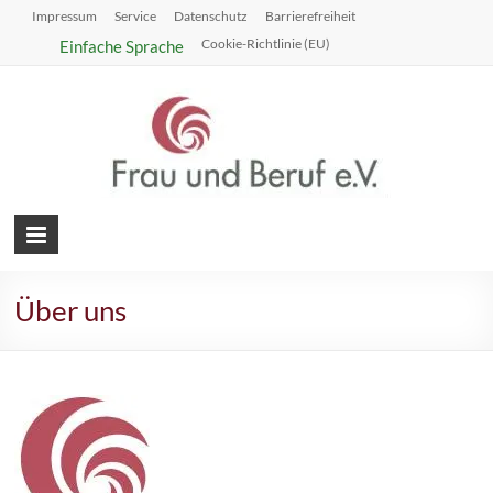
Impressum
Service
Datenschutz
Barrierefreiheit
Cookie-Richtlinie (EU)
Einfache Sprache
Frau
Beratung
für Frauen
und
im
Über uns
beruflichen
Beruf
Übergang
e.V.,
Berlin