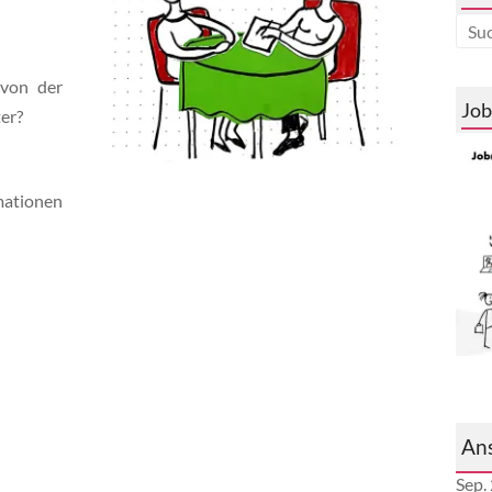
von der
Job
er?
mationen
An
Sep.