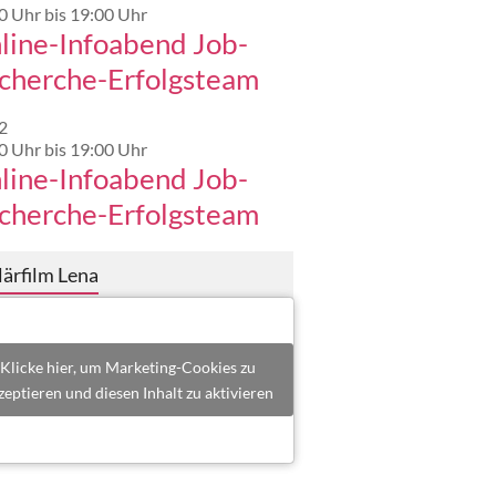
0 Uhr
bis
19:00 Uhr
line-Infoabend Job-
cherche-Erfolgsteam
2
0 Uhr
bis
19:00 Uhr
line-Infoabend Job-
cherche-Erfolgsteam
en Sie durch das schmiedeeiserne Tor
lärfilm Lena
Klicke hier, um Marketing-Cookies zu
zeptieren und diesen Inhalt zu aktivieren