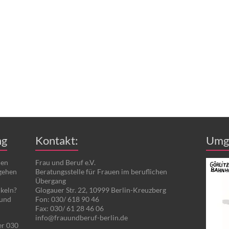
ng
Kontakt:
Umg
den
Frau und Beruf e.V.
gehen
Beratungsstelle für Frauen im beruflichen
Übergang
ckeln?
Glogauer Str. 22, 10999 Berlin-Kreuzberg
 und
Fon: 030/ 618 90 46
Fax: 030/ 61 28 46 06
info@frauundberuf-berlin.de
er 030