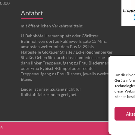
 0800
Anfahrt
mit öffentlichen Verkehrsmitteln:
U-Bahnhöfe Hermannplatz oder Görlitzer
Bahnhof, von dort zu Fuß jeweils gute 15 Min.,
ansonsten weiter mit dem Bus M 29 bis
Haltestelle Glogauer Straße / Ecke Reichenberger
Straße. Gehen Sie durch das schmiedeeiserne Tor,
dann linker Treppenaufgang zu Frau Biedermann
oder Frau Eybisch-Klimpel oder rechter
Treppenaufgang zu Frau Rispens, jeweils zweite
Um dir ein o
Etage.
Geräteinform
Technologien
Leider ist unser Zugang nicht für
dieser Websit
Rollstuhlfahrerinnen geeignet.
können best
Akze
026