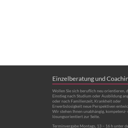
Einzelberatung und Coachi
Wollen Sie sich beruflich neu orientieren, 
Einstieg nach Studium oder Ausbildung an
oder nach Familienzeit, Krankheit oder
Erwerbslosigkeit neue Perspektiven entwi
Wir stehen Ihnen unabhängig, kompetenz-
lösungsorientiert zur Seite.
Terminvergabe Montags, 13 – 16 h unter d