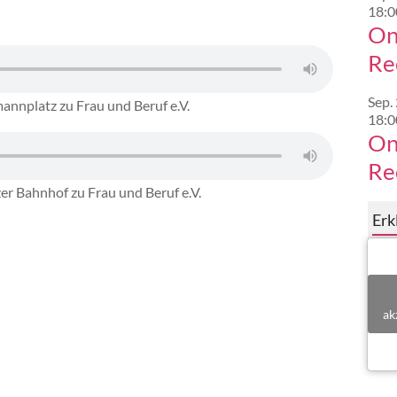
18:0
On
Re
Sep.
nnplatz zu Frau und Beruf e.V.
18:0
On
Re
r Bahnhof zu Frau und Beruf e.V.
Geh
Erk
ak