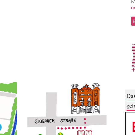
M
u
Das
gef